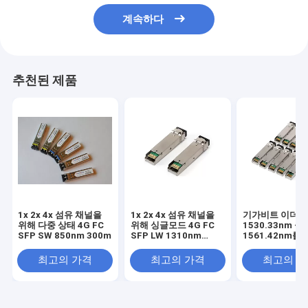
계속하다
추천된 제품
1x 2x 4x 섬유 채널을
1x 2x 4x 섬유 채널을
기가비트 이더
위해 다중 상태 4G FC
위해 싱글모드 4G FC
1530.33nm -
SFP SW 850nm 300m
SFP LW 1310nm
1561.42nm를
10km
DWDM SFP 
LC 송수신기
최고의 가격
최고의 가격
최고의 