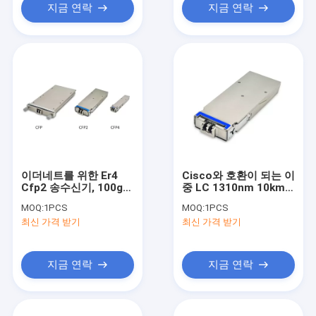
지금 연락
지금 연락
이더네트를 위한 Er4
Cisco와 호환이 되는 이
Cfp2 송수신기, 100g
중 LC 1310nm 10km
광학적인 단위 보장 3 년
100G 광학적인 송수신
MOQ:
1PCS
MOQ:
1PCS
기 CFP2 LR4
최신 가격 받기
최신 가격 받기
지금 연락
지금 연락