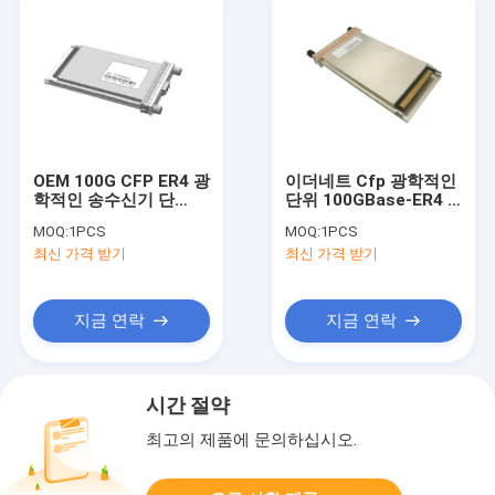
OEM 100G CFP ER4 광
이더네트 Cfp 광학적인
학적인 송수신기 단
단위 100GBase-ER4 4
위 세
CWDM 차선 1270
MOQ:
1PCS
MOQ:
1PCS
륨/FCC/RoHS/TUV/UL
1290 1310 1330년
최신 가격 받기
최신 가격 받기
지금 연락
지금 연락
시간 절약
최고의 제품에 문의하십시오.