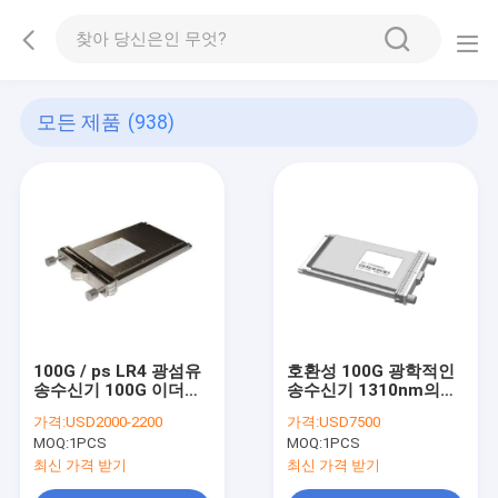
모든 제품
(938)
100G / ps LR4 광섬유
호환성 100G 광학적인
송수신기 100G 이더네
송수신기 1310nm의
트/지하철 네트워크
40km Cfp 송수신기
가격:
USD2000-2200
가격:
USD7500
10Km 거리
Smf 매체
MOQ:
1PCS
MOQ:
1PCS
최신 가격 받기
최신 가격 받기