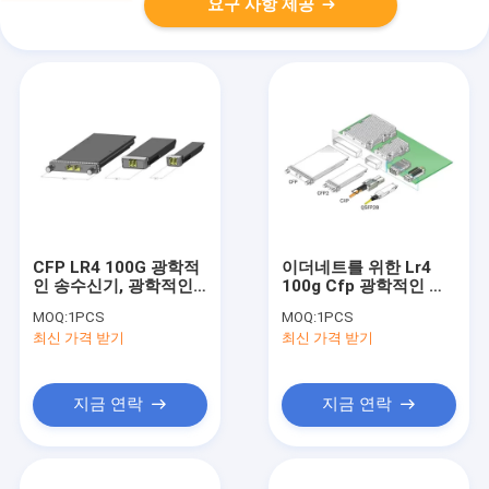
요구 사항 제공
CFP LR4 100G 광학적
이더네트를 위한 Lr4
인 송수신기, 광학적인
100g Cfp 광학적인 단
100개 gbps 이더네트
위, 다중 상태 섬유 송수
MOQ:
1PCS
MOQ:
1PCS
송수신기 10KM
신기
최신 가격 받기
최신 가격 받기
지금 연락
지금 연락