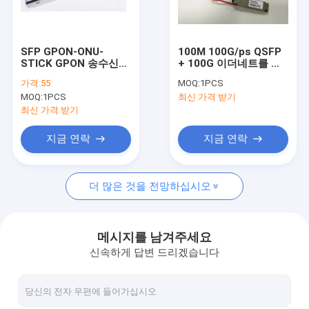
연락처
SFP GPON-ONU-
100M 100G/ps QSFP
STICK GPON 송수신기
+ 100G 이더네트를 위
sfp 광학적인 송수신기
TX 1.25G/RX 2.5G
한 광학적인 송수신기,
가격:
55
MOQ:
1PCS
20KM
QSFP-100G-SR4
MOQ:
1PCS
최신 가격 받기
Tx1310nm/Rx1490nm
SFP+ 광학적인 송수신기
SM
최신 가격 받기
GPON 송수신기
지금 연락
지금 연락
SFP28 송수신기
더 많은 것을 전망하십시오
QSFP + 광학적인 송수신기
100G QSFP28 송수신기
메시지를 남겨주세요
신속하게 답변 드리겠습니다
100g 광학적인 송수신기
10G X2 단위