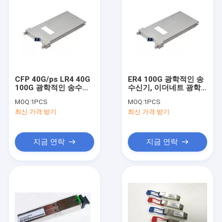
CFP 40G/ps LR4 40G
ER4 100G 광학적인 송
100G 광학적인 송수신
수신기, 이더네트 광학
기 이더네트/지하철 네
적인 송수신기 3.3V 전
MOQ:
1PCS
MOQ:
1PCS
트워크
압 공급
최신 가격 받기
최신 가격 받기
지금 연락
지금 연락
홈
상품
회사 소개