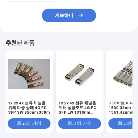
계속하다
추천된 제품
1x 2x 4x 섬유 채널을
1x 2x 4x 섬유 채널을
기가비트 이더
위해 다중 상태 4G FC
위해 싱글모드 4G FC
1530.33nm -
SFP SW 850nm 300m
SFP LW 1310nm
1561.42nm를
10km
DWDM SFP 
LC 송수신기
최고의 가격
최고의 가격
최고의 